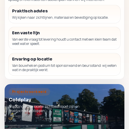
Praktisch advies
Wij kijken naar zichtlijnen, materiaal en bevestiging op locatie.
Een vaste lijn
Van eerste vraag tot levering houdt u contact met een klein team dat
weet wat er speelt.
Ervaring op locatie
Van bouwhek en podium tot sponsorwand en beursstand: wij weten
wat in de praktijk werkt.
Projectvoorbeeld
Coldplay
Branding die op locatie zichtbaar moet zijn en
praktisch moet kloppen.