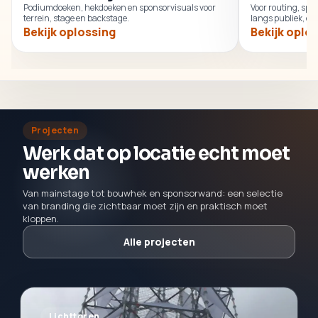
Podiumdoeken, hekdoeken en sponsorvisuals voor
Voor routing, spo
terrein, stage en backstage.
langs publiek, en
Bekijk oplossing
Bekijk oplo
Projecten
Werk dat op locatie echt moet
werken
Van mainstage tot bouwhek en sponsorwand: een selectie
van branding die zichtbaar moet zijn en praktisch moet
kloppen.
Alle projecten
Lichttoren