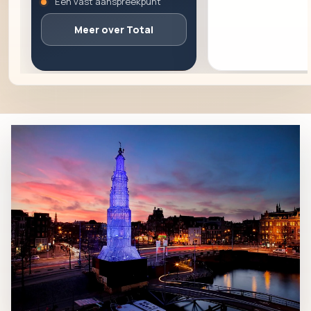
Een vast aanspreekpunt
formaat en
uitvoering
Meer over Total
tegelijk goed
moeten kloppen.
Bekijk
project