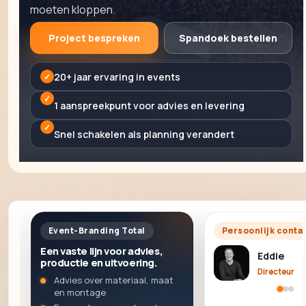
moeten kloppen.
Project bespreken
Spandoek bestellen
20+ jaar ervaring in events
1 aanspreekpunt voor advies en levering
Snel schakelen als planning verandert
Uitgelicht
Event-Branding Total
Persoonlijk conta
project
Een vaste lijn voor advies,
Eddie
productie en uitvoering.
Radio 538 Q
Directeur
Day
Advies over materiaal, maat
en montage
Projecten waar
uitstraling,