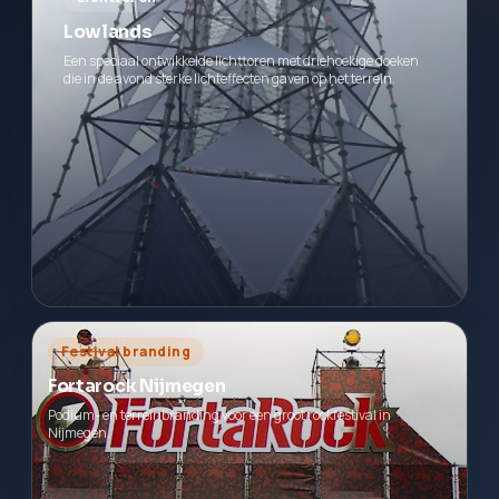
Lowlands
Een speciaal ontwikkelde lichttoren met driehoekige doeken
die in de avond sterke lichteffecten gaven op het terrein.
Festival branding
Fortarock Nijmegen
Podium- en terreinbranding voor een groot rockfestival in
Nijmegen.