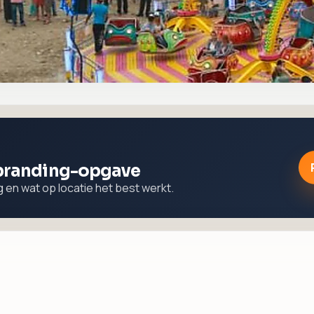
tbranding-opgave
 en wat op locatie het best werkt.