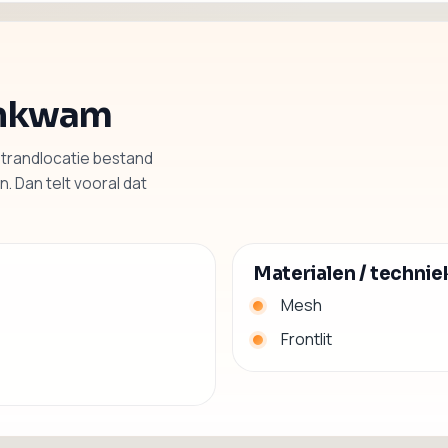
menkwam
strandlocatie bestand
. Dan telt vooral dat
Materialen / techni
Mesh
Frontlit