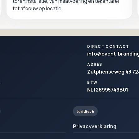
toreninstallatie, van maatvoering en tekentafel
tot afbouw op locatie.
DIRECT CONTACT
info@event-brandin
ADRES
Zutphenseweg 43 72
.
BTW
NL128995749B01
Juridisch
Privacyverklaring