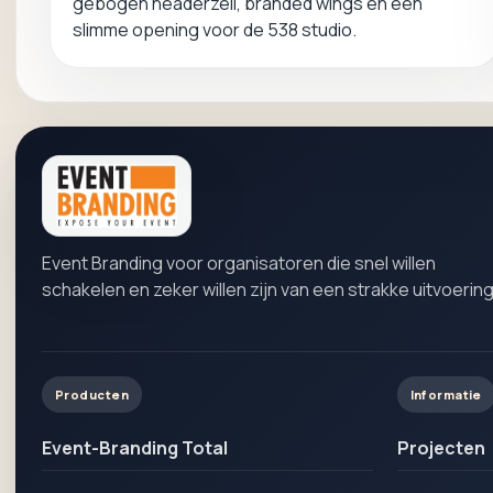
gebogen headerzeil, branded wings en een
slimme opening voor de 538 studio.
Event Branding voor organisatoren die snel willen
schakelen en zeker willen zijn van een strakke uitvoering
Producten
Informatie
Event-Branding Total
Projecten