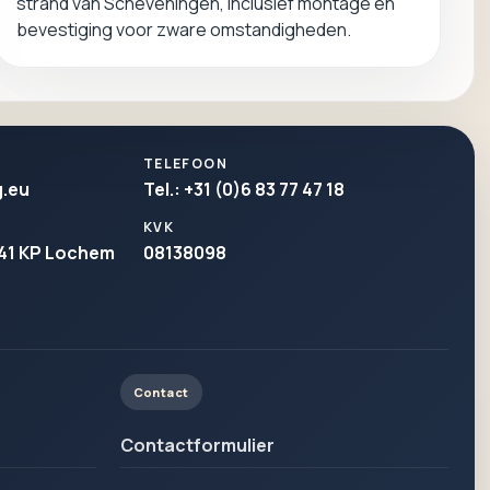
strand van Scheveningen, inclusief montage en
bevestiging voor zware omstandigheden.
TELEFOON
g.eu
Tel.: +31 (0)6 83 77 47 18
KVK
41 KP Lochem
08138098
Contact
Contactformulier